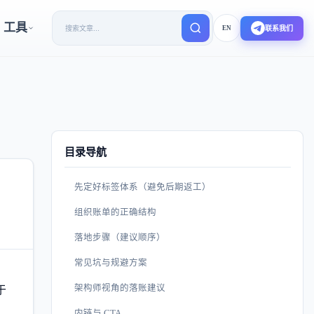
工具
EN
联系我们
目录导航
先定好标签体系（避免后期返工）
组织账单的正确结构
落地步骤（建议顺序）
常见坑与规避方案
架构师视角的落账建议
于
内链与 CTA