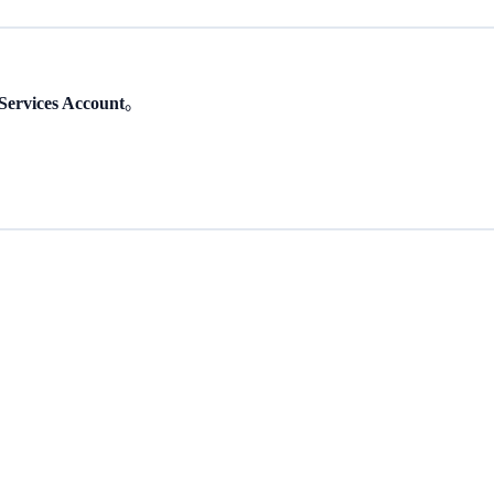
Services Account
。