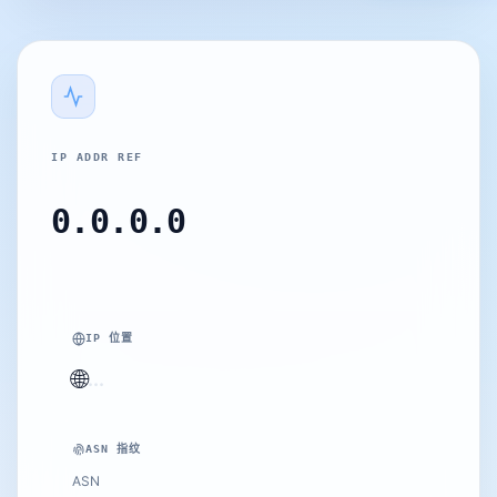
IP ADDR REF
0.0.0.0
IP 位置
🌐
...
ASN 指纹
ASN