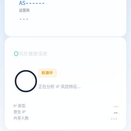
AS------
运营商
...
风控健康深度
检测中
正在分析 IP 风控特征...
0
%
IP 类型
...
原生 IP
...
共享人数
...