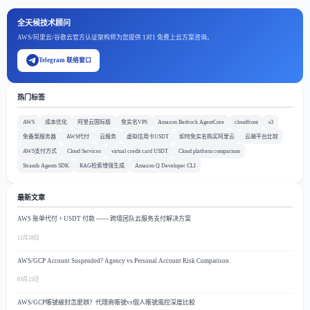
全天候技术顾问
AWS/阿里云/谷歌云官方认证架构师为您提供 1对1 免费上云方案咨询。
Telegram 联络窗口
热门标签
AWS
成本优化
阿里云国际版
免实名VPS
Amazon Bedrock AgentCore
cloudfront
s3
免备案服务器
AWS代付
云服务
虚拟信用卡USDT
如何免实名购买阿里云
云端平台比较
AWS支付方式
Cloud Services
virtual credit card USDT
Cloud platform comparison
Strands Agents SDK
RAG检索增强生成
Amazon Q Developer CLI
最新文章
AWS 账单代付 + USDT 付款 —— 跨境团队云服务支付解决方案
11月28日
AWS/GCP Account Suspended? Agency vs Personal Account Risk Comparison
03月15日
AWS/GCP帳號被封怎麼辦？代理商帳號vs個人帳號風控深度比較