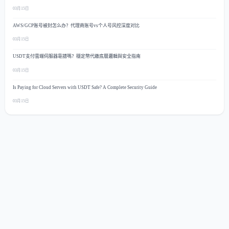
03月15日
AWS/GCP账号被封怎么办？代理商账号vs个人号风控深度对比
03月15日
USDT支付雲端伺服器靠譜嗎？穩定幣代繳底層邏輯與安全指南
03月15日
Is Paying for Cloud Servers with USDT Safe? A Complete Security Guide
03月15日