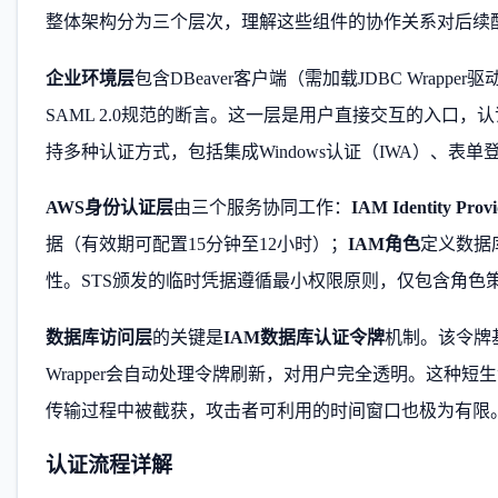
整体架构分为三个层次，理解这些组件的协作关系对后续
企业环境层
包含DBeaver客户端（需加载JDBC Wrap
SAML 2.0规范的断言。这一层是用户直接交互的入口
持多种认证方式，包括集成Windows认证（IWA）、
AWS身份认证层
由三个服务协同工作：
IAM Identity Provi
据（有效期可配置15分钟至12小时）；
IAM角色
定义数据
性。STS颁发的临时凭据遵循最小权限原则，仅包含角色
数据库访问层
的关键是
IAM数据库认证令牌
机制。该令牌基于A
Wrapper会自动处理令牌刷新，对用户完全透明。这种
传输过程中被截获，攻击者可利用的时间窗口也极为有限
认证流程详解