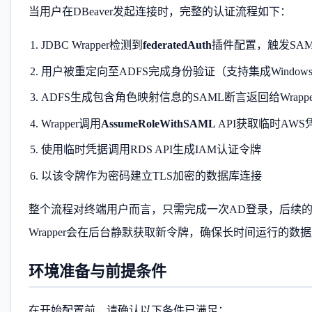
当用户在DBeaver发起连接时，完整的认证流程如下：
JDBC Wrapper检测到
federatedAuth
插件配置，触发SA
用户被重定向至ADFS完成身份验证（支持集成Windo
ADFS生成包含角色映射信息的SAML断言返回给Wrappe
Wrapper调用
AssumeRoleWithSAML
API获取临时AWS
使用临时凭据调用RDS API生成IAM认证令牌
以该令牌作为密码建立TLS加密的数据库连接
整个流程对终端用户而言，只需完成一次AD登录，后续的令
Wrapper会在后台静默获取新令牌，确保长时间运行的
环境准备与前提条件
在开始配置前，请确认以下条件已满足：