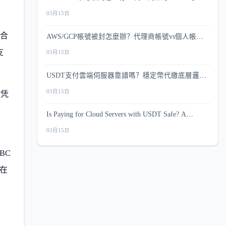
控深度对比
03月15日
符合
AWS/GCP帳號被封怎麼辦？代理商帳號vs個人帳號
風控深度比較
支
03月15日
USDT支付雲端伺服器靠譜嗎？穩定幣代繳底層邏輯
與安全指南
03月15日
时凭
Is Paying for Cloud Servers with USDT Safe? A
Complete Security Guide
03月15日
BC
在