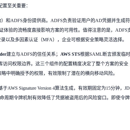
配置至关重要：
per驱动）和ADFS身份提供商。ADFS负责验证用户的AD凭据并生成
，认证体验的流畅度直接影响方案的可用性。值得注意的是，ADFS
表单登录以及多因素认证（MFA），企业可根据安全策略灵活选择。
der
建立与ADFS的信任关系；
AWS STS
根据SAML断言颁发临
库访问权限边界。这三个组件的配置精度决定了整个方案的安全
策略中明确授予的权限，有效限制了潜在的横向移动风险。
WS Signature Version 4算法生成，有效期固定为15分钟，JD
短生命周期令牌机制有效降低了凭据被盗用后的风险窗口。即使令牌
。