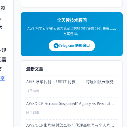
依赖
，
全天候技术顾问
安
AWS/阿里云/谷歌云官方认证架构师为您提供 1对1 免费上云
方案咨询。
Telegram 联络窗口
业现
无需
职
最新文章
方案
AWS 账单代付 + USDT 付款 —— 跨境团队云服务支
付解决方案
11月28日
AWS/GCP Account Suspended? Agency vs Personal
Account Risk Comparison
03月15日
AWS/GCP账号被封怎么办？代理商账号vs个人号风