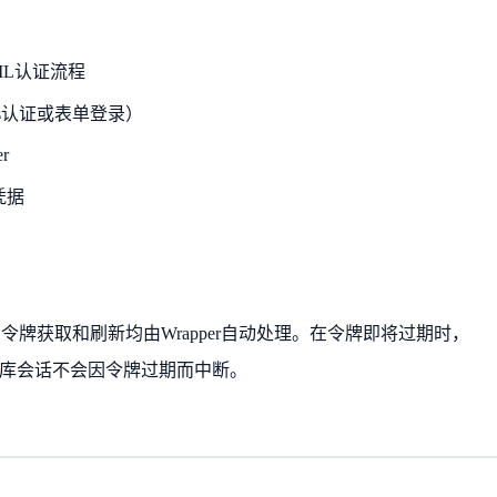
ML认证流程
ws认证或表单登录）
r
凭据
牌获取和刷新均由Wrapper自动处理。在令牌即将过期时，
数据库会话不会因令牌过期而中断。