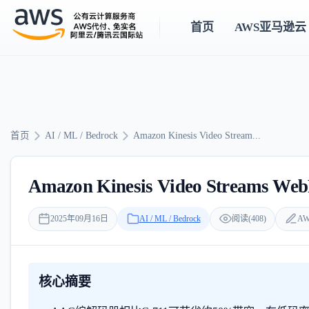
首页
AWS亚马逊云
首页
AI / ML / Bedrock
Amazon Kinesis Video Stream...
Amazon Kinesis Video Str
2025年09月16日
AI / ML / Bedrock
阅读(408)
AW
核心摘要