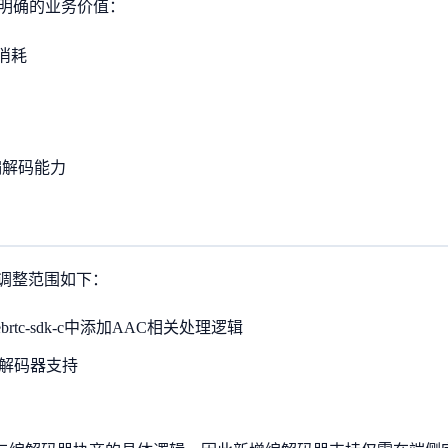
有明确的业务价值：
消耗
编解码能力
调整范围如下：
ms-webrtc-sdk-c中添加AAC相关处理逻辑
编解码器支持