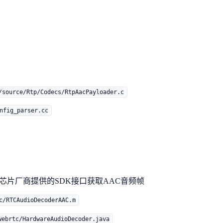
/source/Rtp/Codecs/RtpAacPayloader.c
nfig_parser.cc
芯片厂商提供的SDK接口获取AAC音频帧
c/RTCAudioDecoderAAC.m
webrtc/HardwareAudioDecoder.java