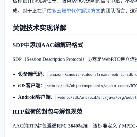
这种设计的优势在于：服务端作为透明的信令中继，不参
成。对于正在评估
多云账单代付解决方案
的团队而言，这
关键技术实现详解
SDP中添加AAC编解码格式
SDP（Session Description Protocol）协商是
设备端代码
：
amazon-kinesis-video-streams-webrtc-sdk-
iOS客户端
：
webrtc/sdk/objc/components/audio_codec/RT
Android客户端
：
webrtc/sdk/android/src/java/org/webrt
RTP载荷的封包与解包规范
AAC的RTP封包遵循
RFC 3640
标准，该标准定义了MPEG