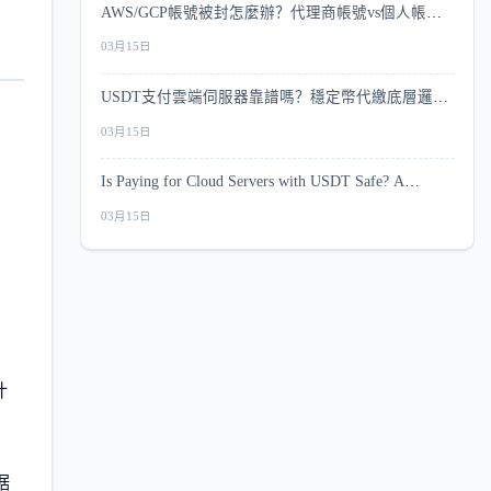
AWS/GCP帳號被封怎麼辦？代理商帳號vs個人帳號
風控深度比較
03月15日
USDT支付雲端伺服器靠譜嗎？穩定幣代繳底層邏輯
。
與安全指南
03月15日
Is Paying for Cloud Servers with USDT Safe? A
Complete Security Guide
03月15日
计
据