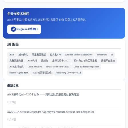
全天候技术顾问
AWS/阿里云/谷歌云官方认证架构师为您提供 1对1 免费上云方案咨询。
Telegram 联络窗口
热门标签
AWS
成本优化
阿里云国际版
免实名VPS
Amazon Bedrock AgentCore
cloudfront
s3
免备案服务器
AWS代付
云服务
虚拟信用卡USDT
如何免实名购买阿里云
云端平台比较
AWS支付方式
Cloud Services
virtual credit card USDT
Cloud platform comparison
Strands Agents SDK
RAG检索增强生成
Amazon Q Developer CLI
最新文章
AWS 账单代付 + USDT 付款 —— 跨境团队云服务支付解决方案
11月28日
AWS/GCP Account Suspended? Agency vs Personal Account Risk Comparison
03月15日