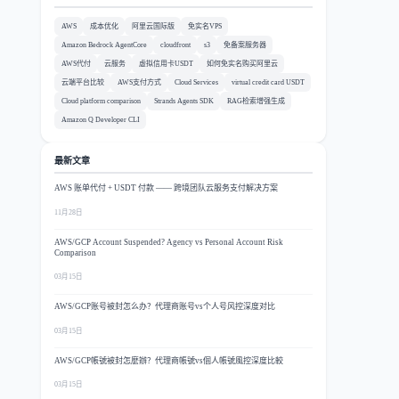
AWS
成本优化
阿里云国际版
免实名VPS
Amazon Bedrock AgentCore
cloudfront
s3
免备案服务器
AWS代付
云服务
虚拟信用卡USDT
如何免实名购买阿里云
云端平台比较
AWS支付方式
Cloud Services
virtual credit card USDT
Cloud platform comparison
Strands Agents SDK
RAG检索增强生成
Amazon Q Developer CLI
最新文章
AWS 账单代付 + USDT 付款 —— 跨境团队云服务支付解决方案
11月28日
AWS/GCP Account Suspended? Agency vs Personal Account Risk
Comparison
03月15日
AWS/GCP账号被封怎么办？代理商账号vs个人号风控深度对比
03月15日
AWS/GCP帳號被封怎麼辦？代理商帳號vs個人帳號風控深度比較
03月15日