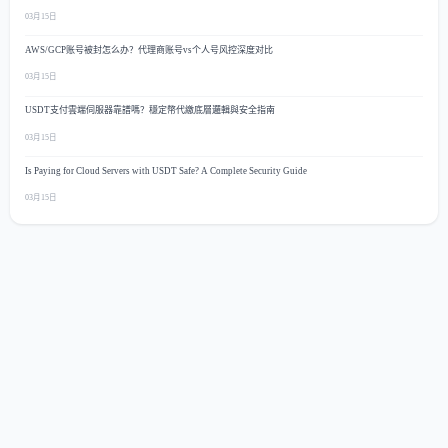
03月15日
AWS/GCP账号被封怎么办？代理商账号vs个人号风控深度对比
03月15日
USDT支付雲端伺服器靠譜嗎？穩定幣代繳底層邏輯與安全指南
03月15日
Is Paying for Cloud Servers with USDT Safe? A Complete Security Guide
03月15日