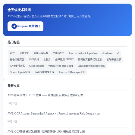
全天候技术顾问
AWS/阿里云/谷歌云官方认证架构师为您提供 1对1 免费上云方案咨询。
Telegram 联络窗口
热门标签
AWS
成本优化
阿里云国际版
免实名VPS
Amazon Bedrock AgentCore
cloudfront
s3
免备案服务器
AWS代付
云服务
虚拟信用卡USDT
如何免实名购买阿里云
云端平台比较
AWS支付方式
Cloud Services
virtual credit card USDT
Cloud platform comparison
Strands Agents SDK
RAG检索增强生成
Amazon Q Developer CLI
最新文章
AWS 账单代付 + USDT 付款 —— 跨境团队云服务支付解决方案
11月28日
AWS/GCP Account Suspended? Agency vs Personal Account Risk Comparison
03月15日
AWS/GCP帳號被封怎麼辦？代理商帳號vs個人帳號風控深度比較