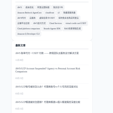
AWS
成本优化
阿里云国际版
免实名VPS
Amazon Bedrock AgentCore
cloudfront
s3
免备案服务器
AWS代付
云服务
虚拟信用卡USDT
如何免实名购买阿里云
云端平台比较
AWS支付方式
Cloud Services
virtual credit card USDT
Cloud platform comparison
Strands Agents SDK
RAG检索增强生成
Amazon Q Developer CLI
最新文章
AWS 账单代付 + USDT 付款 —— 跨境团队云服务支付解决方案
11月28日
AWS/GCP Account Suspended? Agency vs Personal Account Risk
Comparison
03月15日
AWS/GCP账号被封怎么办？代理商账号vs个人号风控深度对比
03月15日
AWS/GCP帳號被封怎麼辦？代理商帳號vs個人帳號風控深度比較
03月15日