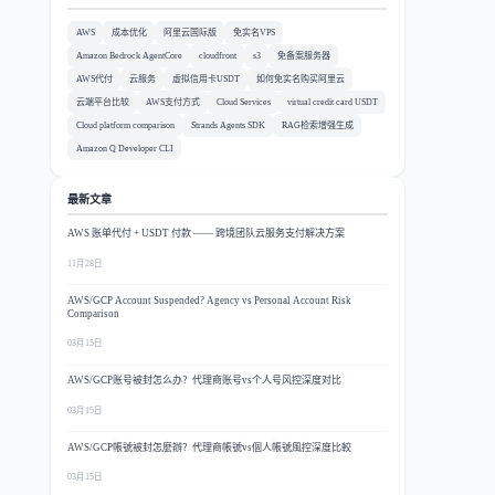
AWS
成本优化
阿里云国际版
免实名VPS
Amazon Bedrock AgentCore
cloudfront
s3
免备案服务器
AWS代付
云服务
虚拟信用卡USDT
如何免实名购买阿里云
云端平台比较
AWS支付方式
Cloud Services
virtual credit card USDT
Cloud platform comparison
Strands Agents SDK
RAG检索增强生成
Amazon Q Developer CLI
最新文章
AWS 账单代付 + USDT 付款 —— 跨境团队云服务支付解决方案
11月28日
AWS/GCP Account Suspended? Agency vs Personal Account Risk
Comparison
03月15日
AWS/GCP账号被封怎么办？代理商账号vs个人号风控深度对比
03月15日
AWS/GCP帳號被封怎麼辦？代理商帳號vs個人帳號風控深度比較
03月15日