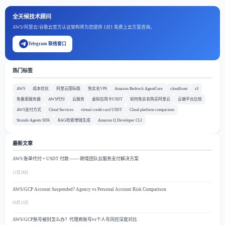
全天候技术顾问
AWS/阿里云/谷歌云官方认证架构师为您提供 1对1 免费上云方案咨询。
Telegram 联络窗口
热门标签
AWS
成本优化
阿里云国际版
免实名VPS
Amazon Bedrock AgentCore
cloudfront
s3
免备案服务器
AWS代付
云服务
虚拟信用卡USDT
如何免实名购买阿里云
云端平台比较
AWS支付方式
Cloud Services
virtual credit card USDT
Cloud platform comparison
Strands Agents SDK
RAG检索增强生成
Amazon Q Developer CLI
最新文章
AWS 账单代付 + USDT 付款 —— 跨境团队云服务支付解决方案
11月28日
AWS/GCP Account Suspended? Agency vs Personal Account Risk Comparison
03月15日
AWS/GCP账号被封怎么办？代理商账号vs个人号风控深度对比