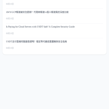
03月15日
AWS/GCP帳號被封怎麼辦？代理商帳號vs個人帳號風控深度比較
03月15日
Is Paying for Cloud Servers with USDT Safe? A Complete Security Guide
03月15日
USDT支付雲端伺服器靠譜嗎？穩定幣代繳底層邏輯與安全指南
03月15日