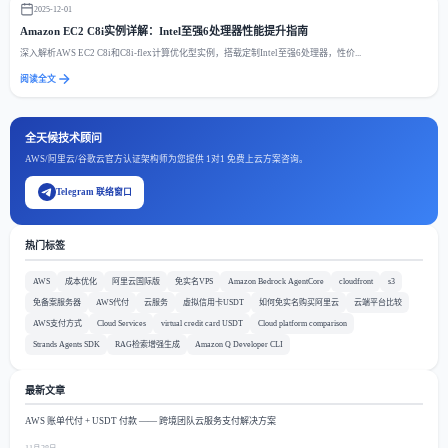
2025-12-01
Amazon EC2 C8i实例详解：Intel至强6处理器性能提升指南
深入解析AWS EC2 C8i和C8i-flex计算优化型实例，搭载定制Intel至强6处理器，性价...
阅读全文
全天候技术顾问
AWS/阿里云/谷歌云官方认证架构师为您提供 1对1 免费上云方案咨询。
Telegram 联络窗口
热门标签
AWS
成本优化
阿里云国际版
免实名VPS
Amazon Bedrock AgentCore
cloudfront
s3
免备案服务器
AWS代付
云服务
虚拟信用卡USDT
如何免实名购买阿里云
云端平台比较
AWS支付方式
Cloud Services
virtual credit card USDT
Cloud platform comparison
Strands Agents SDK
RAG检索增强生成
Amazon Q Developer CLI
最新文章
AWS 账单代付 + USDT 付款 —— 跨境团队云服务支付解决方案