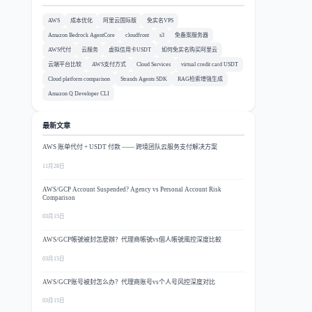
AWS
成本优化
阿里云国际版
免实名VPS
Amazon Bedrock AgentCore
cloudfront
s3
免备案服务器
AWS代付
云服务
虚拟信用卡USDT
如何免实名购买阿里云
云端平台比较
AWS支付方式
Cloud Services
virtual credit card USDT
Cloud platform comparison
Strands Agents SDK
RAG检索增强生成
Amazon Q Developer CLI
最新文章
AWS 账单代付 + USDT 付款 —— 跨境团队云服务支付解决方案
11月28日
AWS/GCP Account Suspended? Agency vs Personal Account Risk
Comparison
03月15日
AWS/GCP帳號被封怎麼辦？代理商帳號vs個人帳號風控深度比較
03月15日
AWS/GCP账号被封怎么办？代理商账号vs个人号风控深度对比
03月15日