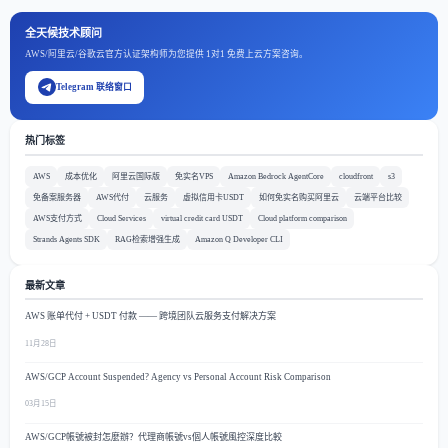
全天候技术顾问
AWS/阿里云/谷歌云官方认证架构师为您提供 1对1 免费上云方案咨询。
Telegram 联络窗口
热门标签
AWS
成本优化
阿里云国际版
免实名VPS
Amazon Bedrock AgentCore
cloudfront
s3
免备案服务器
AWS代付
云服务
虚拟信用卡USDT
如何免实名购买阿里云
云端平台比较
AWS支付方式
Cloud Services
virtual credit card USDT
Cloud platform comparison
Strands Agents SDK
RAG检索增强生成
Amazon Q Developer CLI
最新文章
AWS 账单代付 + USDT 付款 —— 跨境团队云服务支付解决方案
11月28日
AWS/GCP Account Suspended? Agency vs Personal Account Risk Comparison
03月15日
AWS/GCP帳號被封怎麼辦？代理商帳號vs個人帳號風控深度比較