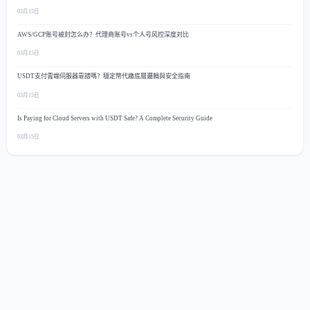
03月15日
AWS/GCP账号被封怎么办？代理商账号vs个人号风控深度对比
03月15日
USDT支付雲端伺服器靠譜嗎？穩定幣代繳底層邏輯與安全指南
03月15日
Is Paying for Cloud Servers with USDT Safe? A Complete Security Guide
03月15日