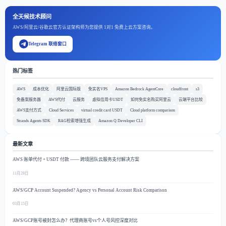
全天候技术顾问
AWS/阿里云/谷歌云官方认证架构师为您提供 1对1 免费上云方案咨询。
Telegram 联络窗口
热门标签
AWS
成本优化
阿里云国际版
免实名VPS
Amazon Bedrock AgentCore
cloudfront
s3
免备案服务器
AWS代付
云服务
虚拟信用卡USDT
如何免实名购买阿里云
云端平台比较
AWS支付方式
Cloud Services
virtual credit card USDT
Cloud platform comparison
Strands Agents SDK
RAG检索增强生成
Amazon Q Developer CLI
最新文章
AWS 账单代付 + USDT 付款 —— 跨境团队云服务支付解决方案
11月28日
AWS/GCP Account Suspended? Agency vs Personal Account Risk Comparison
03月15日
AWS/GCP账号被封怎么办？代理商账号vs个人号风控深度对比