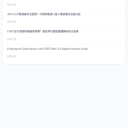
03月15日
AWS/GCP帳號被封怎麼辦？代理商帳號vs個人帳號風控深度比較
03月15日
USDT支付雲端伺服器靠譜嗎？穩定幣代繳底層邏輯與安全指南
03月15日
Is Paying for Cloud Servers with USDT Safe? A Complete Security Guide
03月15日