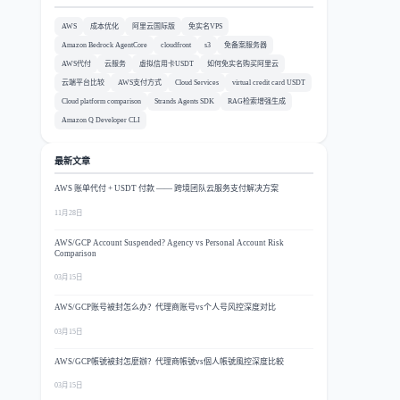
AWS
成本优化
阿里云国际版
免实名VPS
Amazon Bedrock AgentCore
cloudfront
s3
免备案服务器
AWS代付
云服务
虚拟信用卡USDT
如何免实名购买阿里云
云端平台比较
AWS支付方式
Cloud Services
virtual credit card USDT
Cloud platform comparison
Strands Agents SDK
RAG检索增强生成
Amazon Q Developer CLI
最新文章
AWS 账单代付 + USDT 付款 —— 跨境团队云服务支付解决方案
11月28日
AWS/GCP Account Suspended? Agency vs Personal Account Risk
Comparison
03月15日
AWS/GCP账号被封怎么办？代理商账号vs个人号风控深度对比
03月15日
AWS/GCP帳號被封怎麼辦？代理商帳號vs個人帳號風控深度比較
03月15日