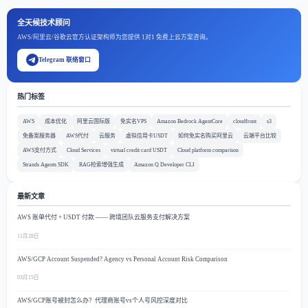
全天候技术顾问
AWS/阿里云/谷歌云官方认证架构师为您提供 1对1 免费上云方案咨询。
Telegram 联络窗口
热门标签
AWS
成本优化
阿里云国际版
免实名VPS
Amazon Bedrock AgentCore
cloudfront
s3
免备案服务器
AWS代付
云服务
虚拟信用卡USDT
如何免实名购买阿里云
云端平台比较
AWS支付方式
Cloud Services
virtual credit card USDT
Cloud platform comparison
Strands Agents SDK
RAG检索增强生成
Amazon Q Developer CLI
最新文章
AWS 账单代付 + USDT 付款 —— 跨境团队云服务支付解决方案
11月28日
AWS/GCP Account Suspended? Agency vs Personal Account Risk Comparison
03月15日
AWS/GCP账号被封怎么办？代理商账号vs个人号风控深度对比