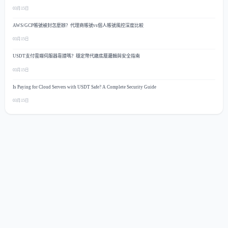
03月15日
AWS/GCP帳號被封怎麼辦？代理商帳號vs個人帳號風控深度比較
03月15日
USDT支付雲端伺服器靠譜嗎？穩定幣代繳底層邏輯與安全指南
03月15日
Is Paying for Cloud Servers with USDT Safe? A Complete Security Guide
03月15日