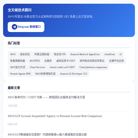
全天候技术顾问
AWS/阿里云/谷歌云官方认证架构师为您提供 1对1 免费上云方案咨询。
Telegram 联络窗口
热门标签
AWS
成本优化
阿里云国际版
免实名VPS
Amazon Bedrock AgentCore
cloudfront
s3
免备案服务器
AWS代付
云服务
虚拟信用卡USDT
如何免实名购买阿里云
云端平台比较
AWS支付方式
Cloud Services
virtual credit card USDT
Cloud platform comparison
Strands Agents SDK
RAG检索增强生成
Amazon Q Developer CLI
最新文章
AWS 账单代付 + USDT 付款 —— 跨境团队云服务支付解决方案
11月28日
AWS/GCP Account Suspended? Agency vs Personal Account Risk Comparison
03月15日
AWS/GCP帳號被封怎麼辦？代理商帳號vs個人帳號風控深度比較