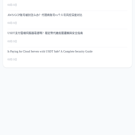
03月15日
AWS/GCP账号被封怎么办？代理商账号vs个人号风控深度对比
03月15日
USDT支付雲端伺服器靠譜嗎？穩定幣代繳底層邏輯與安全指南
03月15日
Is Paying for Cloud Servers with USDT Safe? A Complete Security Guide
03月15日