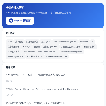
全天候技术顾问
AWS/阿里云/谷歌云官方认证架构师为您提供 1对1 免费上云方案咨询。
Telegram 联络窗口
热门标签
AWS
成本优化
阿里云国际版
免实名VPS
Amazon Bedrock AgentCore
cloudfront
s3
免备案服务器
AWS代付
云服务
虚拟信用卡USDT
如何免实名购买阿里云
云端平台比较
AWS支付方式
Cloud Services
virtual credit card USDT
Cloud platform comparison
Strands Agents SDK
RAG检索增强生成
Amazon Q Developer CLI
最新文章
AWS 账单代付 + USDT 付款 —— 跨境团队云服务支付解决方案
11月28日
AWS/GCP Account Suspended? Agency vs Personal Account Risk Comparison
03月15日
AWS/GCP账号被封怎么办？代理商账号vs个人号风控深度对比