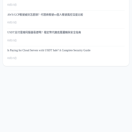
03月15日
AWS/GCP帳號被封怎麼辦？代理商帳號vs個人帳號風控深度比較
03月15日
USDT支付雲端伺服器靠譜嗎？穩定幣代繳底層邏輯與安全指南
03月15日
Is Paying for Cloud Servers with USDT Safe? A Complete Security Guide
03月15日