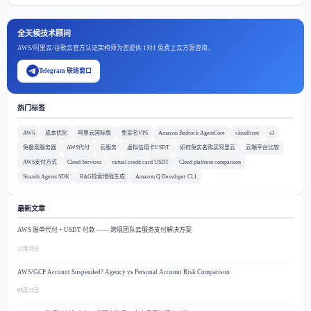
全天候技术顾问
AWS/阿里云/谷歌云官方认证架构师为您提供 1对1 免费上云方案咨询。
Telegram 联络窗口
热门标签
AWS
成本优化
阿里云国际版
免实名VPS
Amazon Bedrock AgentCore
cloudfront
s3
免备案服务器
AWS代付
云服务
虚拟信用卡USDT
如何免实名购买阿里云
云端平台比较
AWS支付方式
Cloud Services
virtual credit card USDT
Cloud platform comparison
Strands Agents SDK
RAG检索增强生成
Amazon Q Developer CLI
最新文章
AWS 账单代付 + USDT 付款 —— 跨境团队云服务支付解决方案
11月28日
AWS/GCP Account Suspended? Agency vs Personal Account Risk Comparison
03月15日