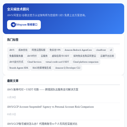
全天候技术顾问
AWS/阿里云/谷歌云官方认证架构师为您提供 1对1 免费上云方案咨询。
Telegram 联络窗口
热门标签
AWS
成本优化
阿里云国际版
免实名VPS
Amazon Bedrock AgentCore
cloudfront
s3
免备案服务器
AWS代付
云服务
虚拟信用卡USDT
如何免实名购买阿里云
云端平台比较
AWS支付方式
Cloud Services
virtual credit card USDT
Cloud platform comparison
Strands Agents SDK
RAG检索增强生成
Amazon Q Developer CLI
最新文章
AWS 账单代付 + USDT 付款 —— 跨境团队云服务支付解决方案
11月28日
AWS/GCP Account Suspended? Agency vs Personal Account Risk Comparison
03月15日
AWS/GCP账号被封怎么办？代理商账号vs个人号风控深度对比