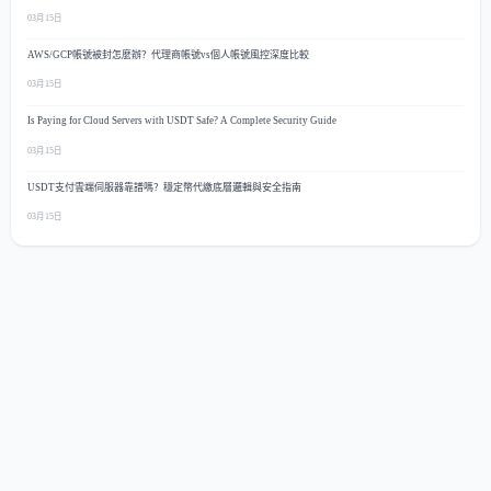
03月15日
AWS/GCP帳號被封怎麼辦？代理商帳號vs個人帳號風控深度比較
03月15日
Is Paying for Cloud Servers with USDT Safe? A Complete Security Guide
03月15日
USDT支付雲端伺服器靠譜嗎？穩定幣代繳底層邏輯與安全指南
03月15日