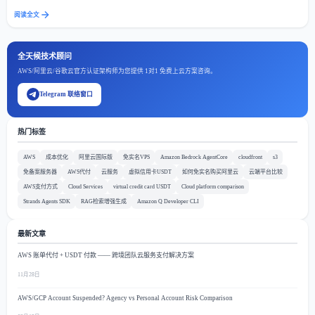
阅读全文
全天候技术顾问
AWS/阿里云/谷歌云官方认证架构师为您提供 1对1 免费上云方案咨询。
Telegram 联络窗口
热门标签
AWS
成本优化
阿里云国际版
免实名VPS
Amazon Bedrock AgentCore
cloudfront
s3
免备案服务器
AWS代付
云服务
虚拟信用卡USDT
如何免实名购买阿里云
云端平台比较
AWS支付方式
Cloud Services
virtual credit card USDT
Cloud platform comparison
Strands Agents SDK
RAG检索增强生成
Amazon Q Developer CLI
最新文章
AWS 账单代付 + USDT 付款 —— 跨境团队云服务支付解决方案
11月28日
AWS/GCP Account Suspended? Agency vs Personal Account Risk Comparison