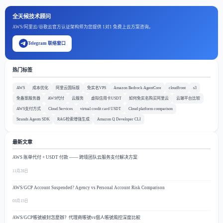
全天候技术顾问
AWS/阿里云/谷歌云官方认证架构师为您提供 1对1 免费上云方案咨询。
Telegram 联络窗口
热门标签
AWS
成本优化
阿里云国际版
免实名VPS
Amazon Bedrock AgentCore
cloudfront
s3
免备案服务器
AWS代付
云服务
虚拟信用卡USDT
如何免实名购买阿里云
云端平台比较
AWS支付方式
Cloud Services
virtual credit card USDT
Cloud platform comparison
Strands Agents SDK
RAG检索增强生成
Amazon Q Developer CLI
最新文章
AWS 账单代付 + USDT 付款 —— 跨境团队云服务支付解决方案
11月28日
AWS/GCP Account Suspended? Agency vs Personal Account Risk Comparison
03月15日
AWS/GCP帳號被封怎麼辦？代理商帳號vs個人帳號風控深度比較