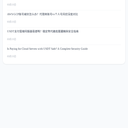
03月15日
AWS/GCP账号被封怎么办？代理商账号vs个人号风控深度对比
03月15日
USDT支付雲端伺服器靠譜嗎？穩定幣代繳底層邏輯與安全指南
03月15日
Is Paying for Cloud Servers with USDT Safe? A Complete Security Guide
03月15日