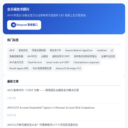
全天候技术顾问
AWS/阿里云/谷歌云官方认证架构师为您提供 1对1 免费上云方案咨询。
Telegram 联络窗口
热门标签
AWS
成本优化
阿里云国际版
免实名VPS
Amazon Bedrock AgentCore
cloudfront
s3
免备案服务器
AWS代付
云服务
虚拟信用卡USDT
如何免实名购买阿里云
云端平台比较
AWS支付方式
Cloud Services
virtual credit card USDT
Cloud platform comparison
Strands Agents SDK
RAG检索增强生成
Amazon Q Developer CLI
最新文章
AWS 账单代付 + USDT 付款 —— 跨境团队云服务支付解决方案
11月28日
AWS/GCP Account Suspended? Agency vs Personal Account Risk Comparison
03月15日
AWS/GCP账号被封怎么办？代理商账号vs个人号风控深度对比