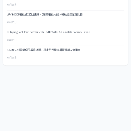
03月15日
AWS/GCP帳號被封怎麼辦？代理商帳號vs個人帳號風控深度比較
03月15日
Is Paying for Cloud Servers with USDT Safe? A Complete Security Guide
03月15日
USDT支付雲端伺服器靠譜嗎？穩定幣代繳底層邏輯與安全指南
03月15日