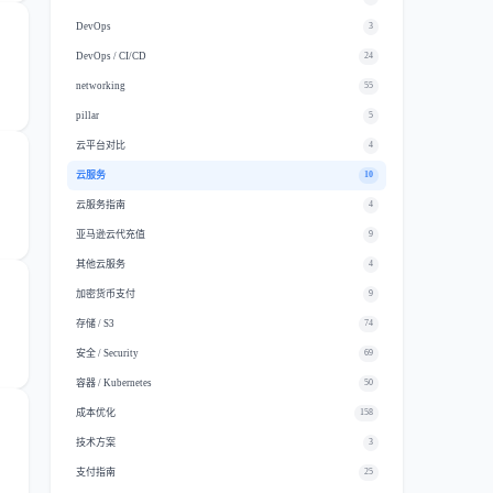
DevOps
3
DevOps / CI/CD
24
networking
55
pillar
5
云平台对比
4
云服务
10
云服务指南
4
亚马逊云代充值
9
其他云服务
4
加密货币支付
9
存储 / S3
74
安全 / Security
69
容器 / Kubernetes
50
成本优化
158
技术方案
3
支付指南
25