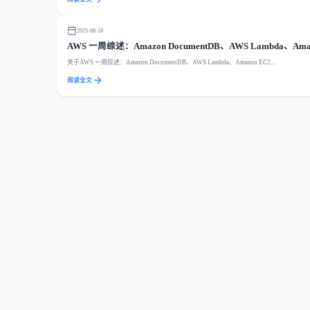
2025-08-18
AWS 一周综述：Amazon DocumentDB、AWS Lambda、Amaz
关于AWS 一周综述：Amazon DocumentDB、AWS Lambda、Amazon EC2...
阅读全文