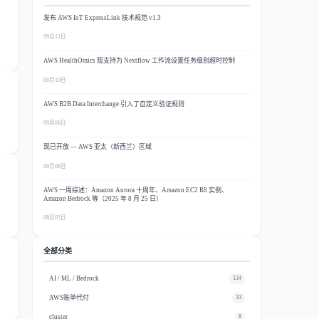
发布 AWS IoT ExpressLink 技术规范 v1.3
09月11日
AWS HealthOmics 现支持为 Nextflow 工作流设置任务级别超时控制
09月10日
AWS B2B Data Interchange 引入了自定义验证规则
09月06日
现已开放 — AWS 亚太（新西兰）区域
09月06日
AWS 一周综述：Amazon Aurora 十周年、Amazon EC2 R8 实例、
Amazon Bedrock 等（2025 年 8 月 25 日）
09月05日
全部分类
AI / ML / Bedrock
134
AWS账单代付
33
cluster
8