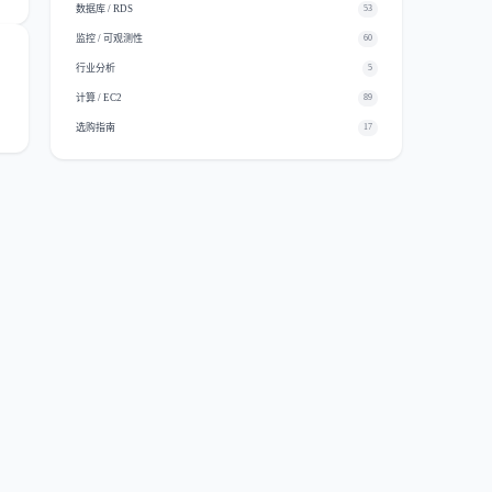
数据库 / RDS
53
监控 / 可观测性
60
行业分析
5
计算 / EC2
89
选购指南
17