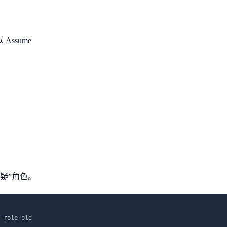
Assume
疑”角色。
-role-old
