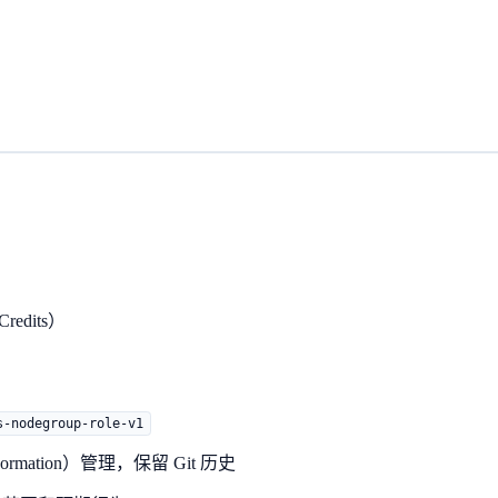
edits）
s-nodegroup-role-v1
dFormation）管理，保留 Git 历史