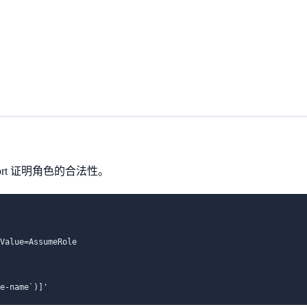
pport 证明角色的合法性。
Value=AssumeRole 

e-name`)]'