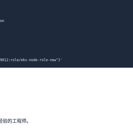
on

9012:role/eks-node-role-new"}'
经验的工程师。