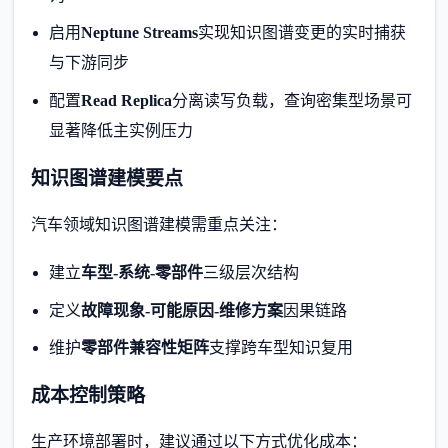
启用
Neptune Streams
实现知识图谱变更的实时捕获
与下游同步
配置
Read Replica
分离读写负载，查询密集型场景可
显著降低主实例压力
知识图谱建模要点
汽车领域知识图谱建模需重点关注：
建立
车型-系统-零部件
三级层次结构
定义
故障现象-可能原因-维修方案
因果链路
维护
零部件兼容性矩阵
支撑跨车型知识复用
成本控制策略
生产环境部署时，建议通过以下方式优化成本：