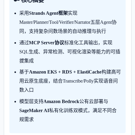
🔑 核心摘要
采用
Strands Agent框架
实现
Master/Planner/Tool/Verifier/Narrator五层Agent协
同，支持复杂问数场景的自动推理与执行
通过
MCP Server协议
标准化工具输出，实现
SQL生成、异常检测、可视化渲染等能力的可插
拔集成
基于
Amazon EKS + RDS + ElastiCache
构建高可
用云原生底座，结合Transcribe/Polly实现语音问
数入口
模型层支持
Amazon Bedrock
公有云部署与
SageMaker AI
私有化训练双模式，满足不同合
规需求