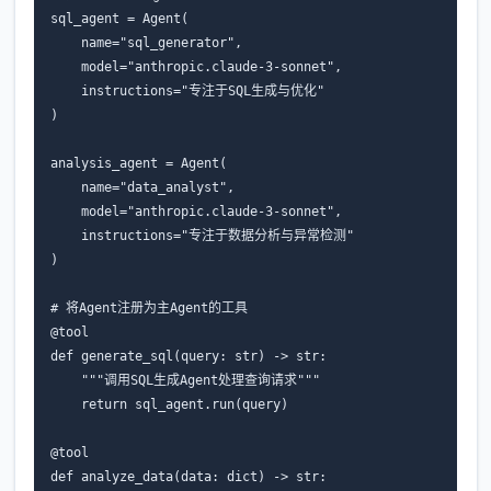
sql_agent = Agent(

    name="sql_generator",

    model="anthropic.claude-3-sonnet",

    instructions="专注于SQL生成与优化"

)

analysis_agent = Agent(

    name="data_analyst", 

    model="anthropic.claude-3-sonnet",

    instructions="专注于数据分析与异常检测"

)

# 将Agent注册为主Agent的工具

@tool

def generate_sql(query: str) -> str:

    """调用SQL生成Agent处理查询请求"""

    return sql_agent.run(query)

@tool

def analyze_data(data: dict) -> str:
