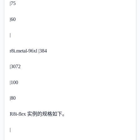
|75
|60
|
r8i.metal-96xl |384
|3072
|100
|80
R8i-flex 实例的规格如下。
|