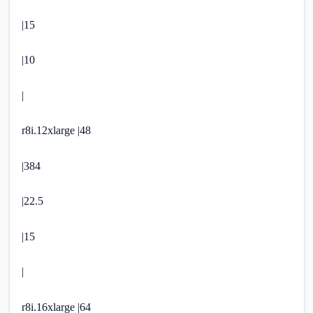
|15
|10
|
r8i.12xlarge |48
|384
|22.5
|15
|
r8i.16xlarge |64