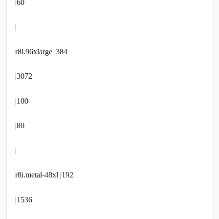
|60
|
r8i.96xlarge |384
|3072
|100
|80
|
r8i.metal-48xl |192
|1536