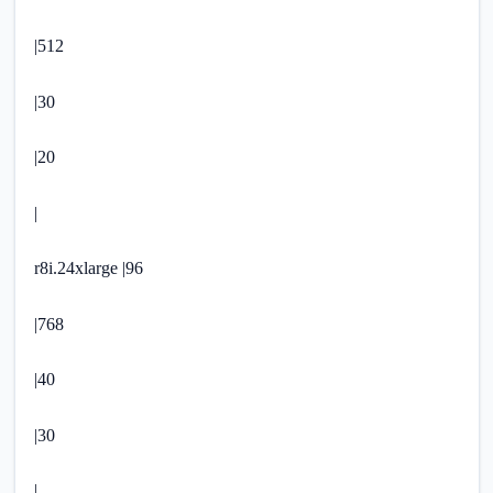
|512
|30
|20
|
r8i.24xlarge |96
|768
|40
|30
|