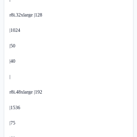
r8i.32xlarge |128
|1024
|50
|40
|
r8i.48xlarge |192
|1536
|75