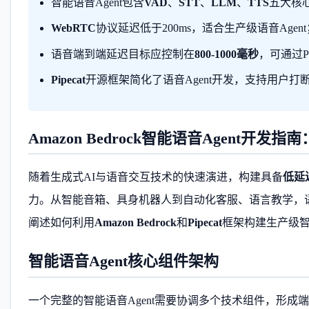
智能语音Agent包含
VAD
、
STT
、
LLM
、
TTS
五大核
WebRTC
协议延迟低于200ms，适合生产级语音Agent
语音端到端延迟目标应控制在
800-1000毫秒
，可通过Pr
Pipecat
开源框架简化了语音Agent开发，支持用户打
Amazon Bedrock智能语音Agent开发指南
随着生成式AI与语音交互技术的快速演进，构建具备
低延
力。从智能音箱、具身机器人到自动化客服、语言教学，语
阐述如何利用
Amazon Bedrock
和
Pipecat
框架构建生产级智能
智能语音Agent核心组件架构
一个完整的智能语音Agent需要协调多个技术组件，形成端