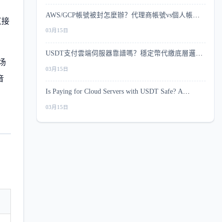
AWS/GCP帳號被封怎麼辦？代理商帳號vs個人帳號
直接
風控深度比較
03月15日
USDT支付雲端伺服器靠譜嗎？穩定幣代繳底層邏輯
场
與安全指南
03月15日
音
Is Paying for Cloud Servers with USDT Safe? A
Complete Security Guide
03月15日