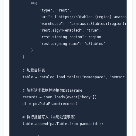
        **{

            "type": "rest",

            "uri": f"https://s3tables.{region}.amazonaws.c
            "warehouse": f"arn:aws:s3tables:{region}:{acco
            "rest.sigv4-enabled": "true",

            "rest.signing-region": region,

            "rest.signing-name": "s3tables"

        }

    )

    # 加载目标表

    table = catalog.load_table(("namespace", "sensor_data"
    # 解析请求数据并转换为DataFrame

    records = json.loads(event["body"])

    df = pd.DataFrame(records)

    # 执行批量写入（自动处理事务）

    table.append(pa.Table.from_pandas(df))
