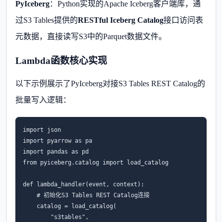
PyIceberg
：Python实现的Apache Iceberg客户端库，通
过S3 Tables提供的
RESTful Iceberg Catalog
接口访问表
元数据，直接读写S3中的Parquet数据文件。
Lambda函数核心实现
以下示例展示了PyIceberg对接S3 Tables REST Catalog的
批量写入逻辑：
import json

import pyarrow as pa

import pandas as pd

from pyiceberg.catalog import load_catalog

def lambda_handler(event, context):

    # 初始化S3 Tables REST Catalog连接

    catalog = load_catalog(

        "s3tables",
