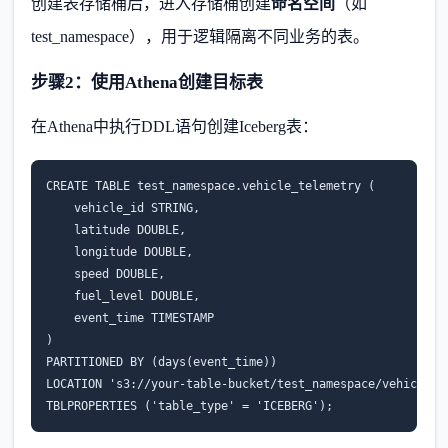
创建表存储桶后，进入存储桶创建
命名空间
（如
test_namespace），用于逻辑隔离不同业务的表。
步骤2：使用Athena创建目标表
在Athena中执行DDL语句创建Iceberg表：
CREATE TABLE test_namespace.vehicle_telemetry (

    vehicle_id STRING,

    latitude DOUBLE,

    longitude DOUBLE,

    speed DOUBLE,

    fuel_level DOUBLE,

    event_time TIMESTAMP

)

PARTITIONED BY (days(event_time))

LOCATION 's3://your-table-bucket/test_namespace/vehicle_te
TBLPROPERTIES ('table_type' = 'ICEBERG');